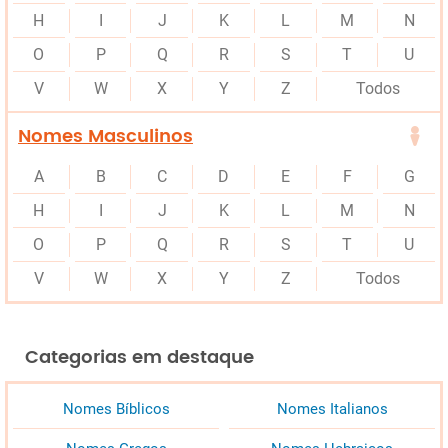
H
I
J
K
L
M
N
O
P
Q
R
S
T
U
V
W
X
Y
Z
Todos
Nomes Masculinos
A
B
C
D
E
F
G
H
I
J
K
L
M
N
O
P
Q
R
S
T
U
V
W
X
Y
Z
Todos
Categorias em destaque
Nomes Bíblicos
Nomes Italianos