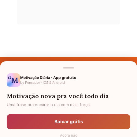
Últimos Nomes
Nomes pelo Mundo
Motivação Diária · App gratuito
by Pensador · iOS & Android
Nomes de Bebês
Motivação nova pra você todo dia
Sobre Nós
Uma frase pra encarar o dia com mais força.
Política de Privacidade
Baixar grátis
Anuncie
Agora não