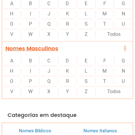
A
B
C
D
E
F
G
H
I
J
K
L
M
N
O
P
Q
R
S
T
U
V
W
X
Y
Z
Todos
Nomes Masculinos
A
B
C
D
E
F
G
H
I
J
K
L
M
N
O
P
Q
R
S
T
U
V
W
X
Y
Z
Todos
Categorias em destaque
Nomes Bíblicos
Nomes Italianos