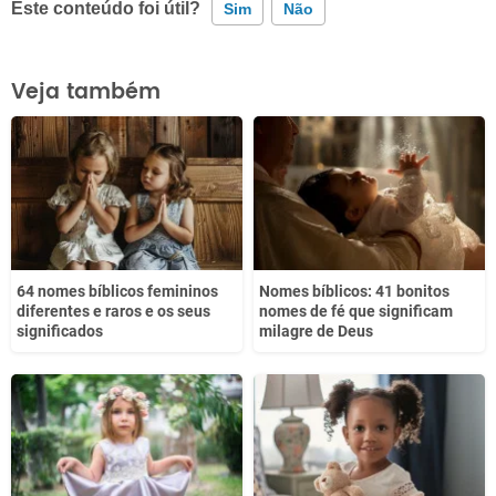
Este conteúdo foi útil?
Sim
Não
Este conteúdo contém informação incorreta
Veja também
Este conteúdo não tem a informação que procuro
Outro
64 nomes bíblicos femininos
Nomes bíblicos: 41 bonitos
diferentes e raros e os seus
nomes de fé que significam
significados
milagre de Deus