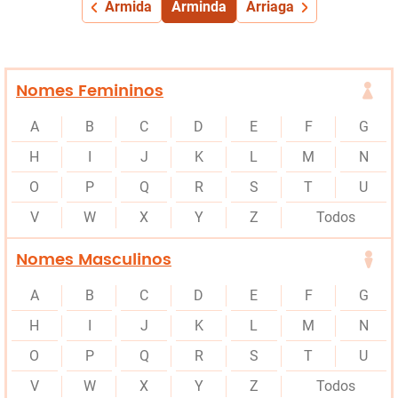
Armida
Arminda
Arriaga
Nomes Femininos
A
B
C
D
E
F
G
H
I
J
K
L
M
N
O
P
Q
R
S
T
U
V
W
X
Y
Z
Todos
Nomes Masculinos
A
B
C
D
E
F
G
H
I
J
K
L
M
N
O
P
Q
R
S
T
U
V
W
X
Y
Z
Todos