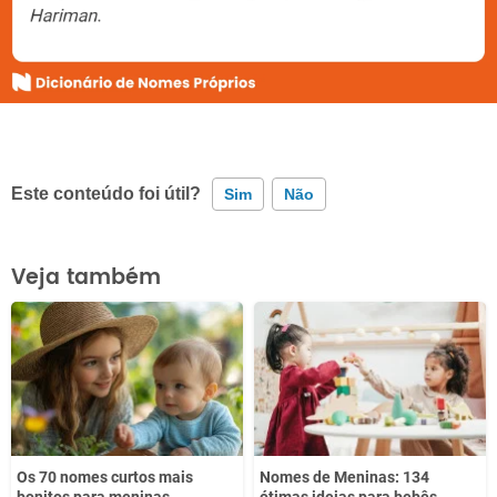
Este conteúdo foi útil?
Sim
Não
Este conteúdo contém informação incorreta
Veja também
Este conteúdo não tem a informação que procuro
Outro
Os 70 nomes curtos mais
Nomes de Meninas: 134
bonitos para meninas
ótimas ideias para bebês