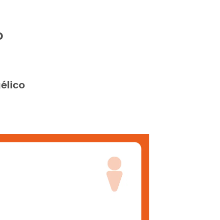
o
élico