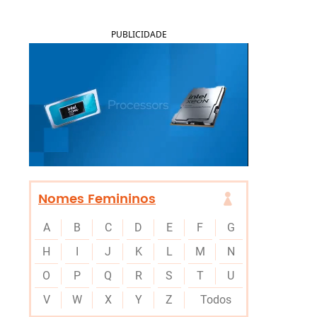
PUBLICIDADE
Nomes Femininos
A
B
C
D
E
F
G
H
I
J
K
L
M
N
O
P
Q
R
S
T
U
V
W
X
Y
Z
Todos