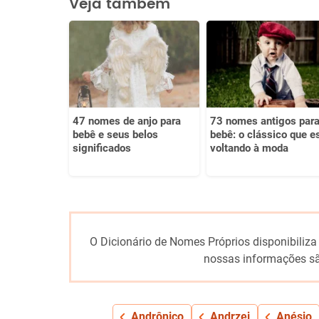
Veja também
Este conteúdo não tem a informação que procuro
Outro
47 nomes de anjo para
73 nomes antigos par
bebê e seus belos
bebê: o clássico que e
significados
voltando à moda
O Dicionário de Nomes Próprios disponibiliza
nossas informações sã
Andrônico
Andrzej
Anésio