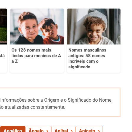
a
Os 128 nomes mais
Nomes masculinos
stá
lindos para meninos de A
antigos: 58 nomes
a Z
incríveis com o
significado
 informações sobre a Origem e o Significado do Nome,
o atualizadas constantemente.
Angélico
Ângelo
Aníbal
Aniceto