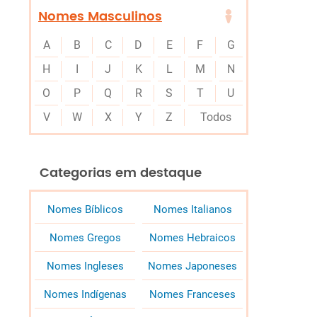
Nomes Masculinos
A
B
C
D
E
F
G
H
I
J
K
L
M
N
O
P
Q
R
S
T
U
V
W
X
Y
Z
Todos
Categorias em destaque
Nomes Bíblicos
Nomes Italianos
Nomes Gregos
Nomes Hebraicos
Nomes Ingleses
Nomes Japoneses
Nomes Indígenas
Nomes Franceses