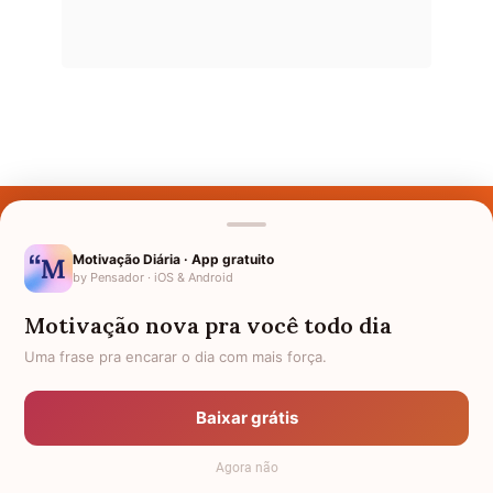
Últimos Nomes
Nomes pelo Mundo
Motivação Diária · App gratuito
by Pensador · iOS & Android
Nomes de Bebês
Motivação nova pra você todo dia
Sobre Nós
Uma frase pra encarar o dia com mais força.
Política de Privacidade
Baixar grátis
Anuncie
Agora não
Termos de Uso