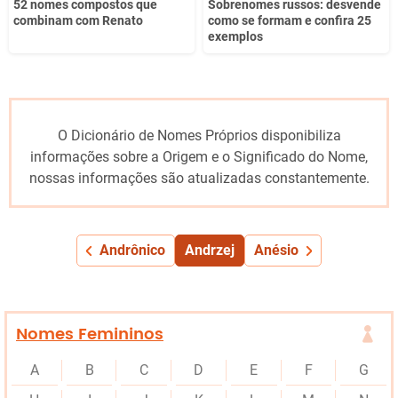
52 nomes compostos que
Sobrenomes russos: desvende
combinam com Renato
como se formam e confira 25
exemplos
O Dicionário de Nomes Próprios disponibiliza
informações sobre a Origem e o Significado do Nome,
nossas informações são atualizadas constantemente.
Andrônico
Andrzej
Anésio
Nomes Femininos
A
B
C
D
E
F
G