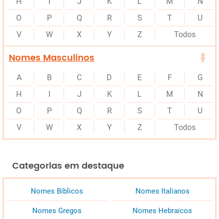
H
I
J
K
L
M
N
O
P
Q
R
S
T
U
V
W
X
Y
Z
Todos
Nomes Masculinos
A
B
C
D
E
F
G
H
I
J
K
L
M
N
O
P
Q
R
S
T
U
V
W
X
Y
Z
Todos
Categorias em destaque
Nomes Bíblicos
Nomes Italianos
Nomes Gregos
Nomes Hebraicos