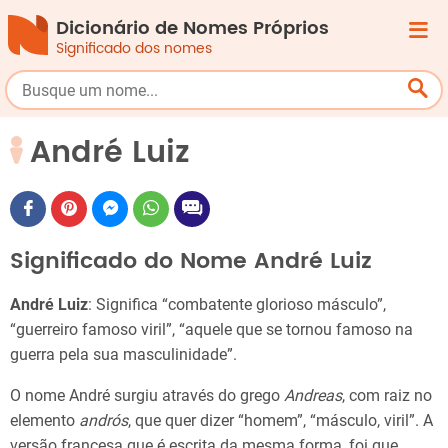
Dicionário de Nomes Próprios
Significado dos nomes
André Luiz
Significado do Nome André Luiz
André Luiz
: Significa “combatente glorioso másculo”,
“guerreiro famoso viril”, “aquele que se tornou famoso na
guerra pela sua masculinidade”.
O nome André surgiu através do grego
Andreas
, com raiz no
elemento
andrós
, que quer dizer “homem”, “másculo, viril”. A
versão francesa que é escrita da mesma forma, foi que