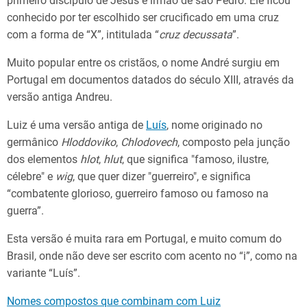
primeiro discípulo de Jesus e irmão de são Pedro. Ele ficou
conhecido por ter escolhido ser crucificado em uma cruz
com a forma de “X”, intitulada “
cruz
decussata
”.
Muito popular entre os cristãos, o nome André surgiu em
Portugal em documentos datados do século XIII, através da
versão antiga Andreu.
Luiz é uma versão antiga de
Luís
, nome originado no
germânico
Hloddoviko
,
Chlodovech
, composto pela junção
dos elementos
hlot
,
hlut
, que significa "famoso, ilustre,
célebre" e
wig
, que quer dizer "guerreiro", e significa
“combatente glorioso, guerreiro famoso ou famoso na
guerra”.
Esta versão é muita rara em Portugal, e muito comum do
Brasil, onde não deve ser escrito com acento no “i”, como na
variante “Luís”.
Nomes compostos que combinam com Luiz