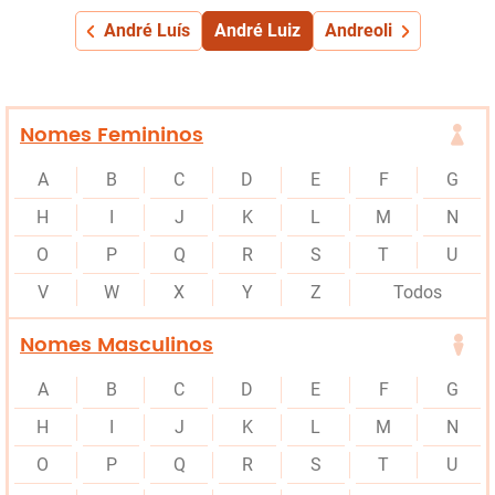
André Luís
André Luiz
Andreoli
Nomes Femininos
A
B
C
D
E
F
G
H
I
J
K
L
M
N
O
P
Q
R
S
T
U
V
W
X
Y
Z
Todos
Nomes Masculinos
A
B
C
D
E
F
G
H
I
J
K
L
M
N
O
P
Q
R
S
T
U