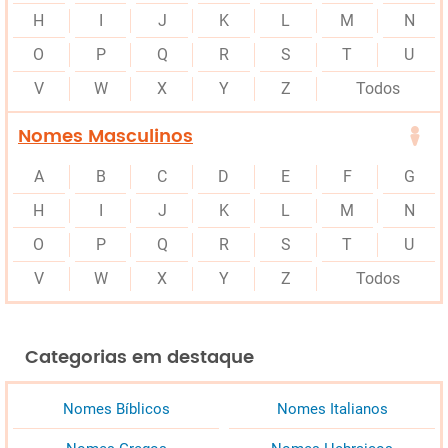
H
I
J
K
L
M
N
O
P
Q
R
S
T
U
V
W
X
Y
Z
Todos
Nomes Masculinos
A
B
C
D
E
F
G
H
I
J
K
L
M
N
O
P
Q
R
S
T
U
V
W
X
Y
Z
Todos
Categorias em destaque
Nomes Bíblicos
Nomes Italianos