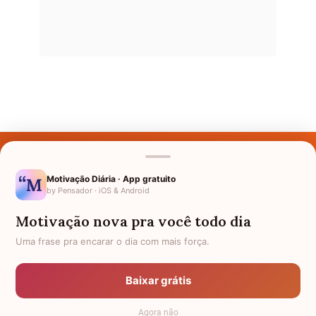
Últimos Nomes
Nomes pelo Mundo
Motivação Diária · App gratuito
by Pensador · iOS & Android
Nomes de Bebês
Motivação nova pra você todo dia
Sobre Nós
Uma frase pra encarar o dia com mais força.
Política de Privacidade
Baixar grátis
Anuncie
Agora não