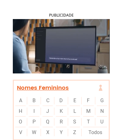
PUBLICIDADE
Nomes Femininos
A
B
C
D
E
F
G
H
I
J
K
L
M
N
O
P
Q
R
S
T
U
V
W
X
Y
Z
Todos