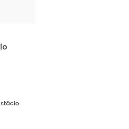
io
stácio