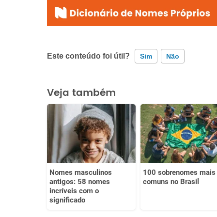
Este conteúdo foi útil?
Sim
Não
Este conteúdo contém informação incorreta
Veja também
Este conteúdo não tem a informação que procuro
Outro
Nomes masculinos
100 sobrenomes mais
antigos: 58 nomes
comuns no Brasil
incríveis com o
significado