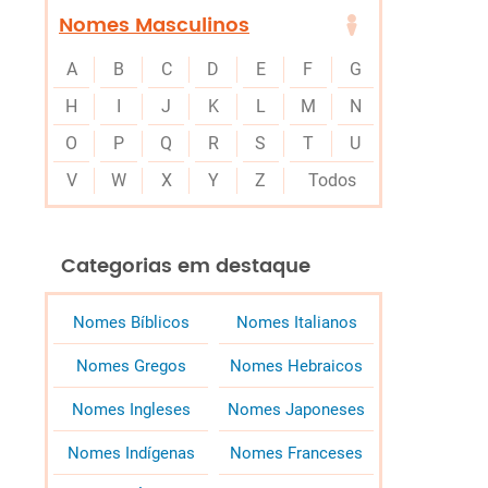
Nomes Masculinos
A
B
C
D
E
F
G
H
I
J
K
L
M
N
O
P
Q
R
S
T
U
V
W
X
Y
Z
Todos
Categorias em destaque
Nomes Bíblicos
Nomes Italianos
Nomes Gregos
Nomes Hebraicos
Nomes Ingleses
Nomes Japoneses
Nomes Indígenas
Nomes Franceses