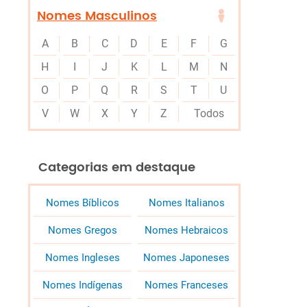
Nomes Masculinos
A
B
C
D
E
F
G
H
I
J
K
L
M
N
O
P
Q
R
S
T
U
V
W
X
Y
Z
Todos
Categorias em destaque
Nomes Bíblicos
Nomes Italianos
Nomes Gregos
Nomes Hebraicos
Nomes Ingleses
Nomes Japoneses
Nomes Indígenas
Nomes Franceses