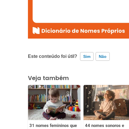
Este conteúdo foi útil?
Sim
Não
Este conteúdo contém informação incorreta
Veja também
Este conteúdo não tem a informação que procuro
Outro
31 nomes femininos que
44 nomes sonoros e