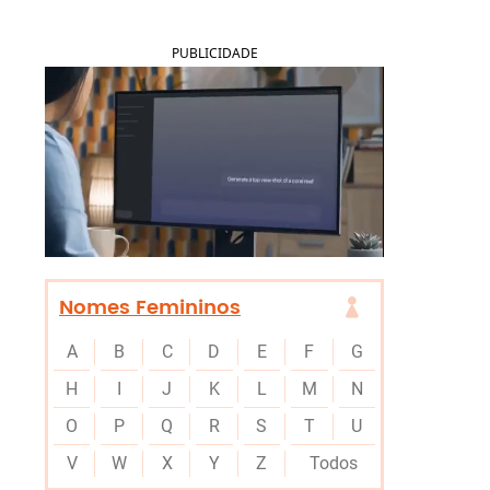
PUBLICIDADE
Nomes Femininos
A
B
C
D
E
F
G
H
I
J
K
L
M
N
O
P
Q
R
S
T
U
V
W
X
Y
Z
Todos