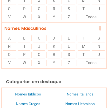
H
I
J
K
L
M
N
O
P
Q
R
S
T
U
V
W
X
Y
Z
Todos
Nomes Masculinos
A
B
C
D
E
F
G
H
I
J
K
L
M
N
O
P
Q
R
S
T
U
V
W
X
Y
Z
Todos
Categorias em destaque
Nomes Bíblicos
Nomes Italianos
Nomes Gregos
Nomes Hebraicos