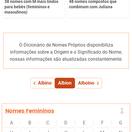
38 nomes com M mais lindos
48 nomes compostos que
para bebês (femininos e
combinam com Juliana
masculinos)
O Dicionário de Nomes Próprios disponibiliza
informações sobre a Origem e o Significado do Nome,
nossas informações são atualizadas constantemente.
Albino
Albion
Alboino
Nomes Femininos
A
B
C
D
E
F
G