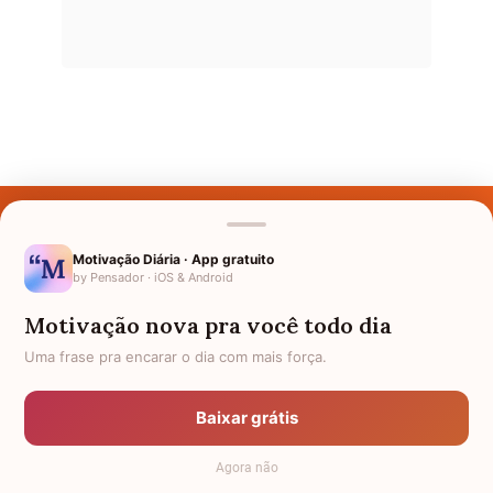
Últimos Nomes
Nomes pelo Mundo
Motivação Diária · App gratuito
by Pensador · iOS & Android
Nomes de Bebês
Motivação nova pra você todo dia
Sobre Nós
Uma frase pra encarar o dia com mais força.
Política de Privacidade
Baixar grátis
Anuncie
Agora não
Termos de Uso