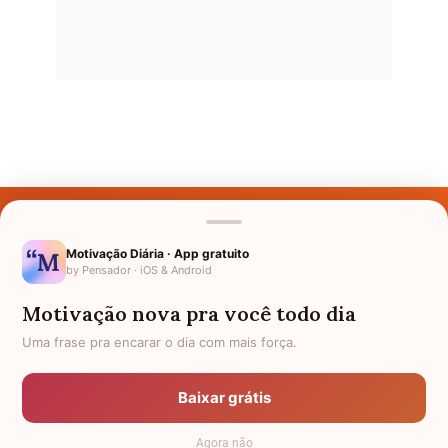
Últimos Nomes
Nomes pelo Mundo
Motivação Diária · App gratuito
by Pensador · iOS & Android
Nomes de Bebês
Motivação nova pra você todo dia
Sobre Nós
Uma frase pra encarar o dia com mais força.
Política de Privacidade
Baixar grátis
Anuncie
Agora não