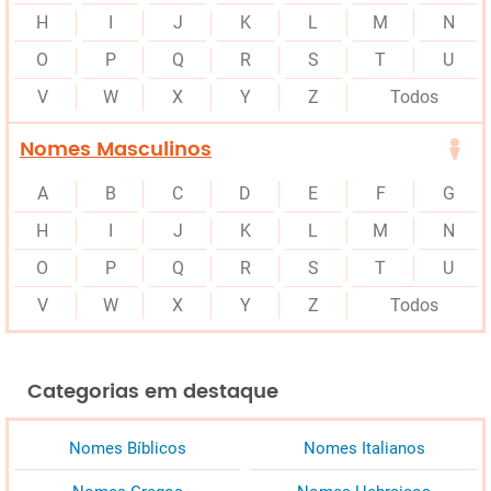
H
I
J
K
L
M
N
O
P
Q
R
S
T
U
V
W
X
Y
Z
Todos
Nomes Masculinos
A
B
C
D
E
F
G
H
I
J
K
L
M
N
O
P
Q
R
S
T
U
V
W
X
Y
Z
Todos
Categorias em destaque
Nomes Bíblicos
Nomes Italianos