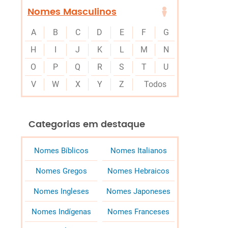
Nomes Masculinos
A
B
C
D
E
F
G
H
I
J
K
L
M
N
O
P
Q
R
S
T
U
V
W
X
Y
Z
Todos
Categorias em destaque
Nomes Bíblicos
Nomes Italianos
Nomes Gregos
Nomes Hebraicos
Nomes Ingleses
Nomes Japoneses
Nomes Indígenas
Nomes Franceses