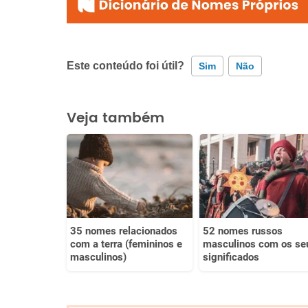
Este conteúdo foi útil?
Sim
Não
Este conteúdo contém informação incorreta
Veja também
Este conteúdo não tem a informação que procuro
Outro
35 nomes relacionados
52 nomes russos
com a terra (femininos e
masculinos com os se
masculinos)
significados