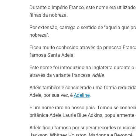
Durante o Império Franco, este nome era utilizad
filhas da nobreza.
Por extensão, carrega o sentido de "aquela que p
nobreza".
Ficou muito conhecido através da princesa Franc
famosa Santa Adela.
Este nome foi introduzido na Inglaterra durante o 
através da variante francesa
Adèle
​.
Adele também é considerado uma forma reduzi
Adele, por sua vez, é
Adeline
.
É um nome raro no nosso país. Tornou-se conheci
britânica ​Adele Laurie Blue Adkins, popularmente
Adele ficou famosa por superar recordes musicai
Jackson, Whitney Houston, Madonna e Beyoncé​.