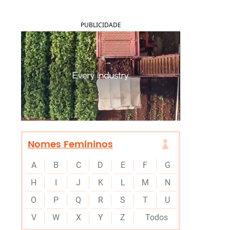
PUBLICIDADE
Nomes Femininos
A
B
C
D
E
F
G
H
I
J
K
L
M
N
O
P
Q
R
S
T
U
V
W
X
Y
Z
Todos