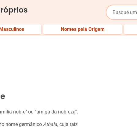
róprios
Masculinos
Nomes pela Origem
le
família nobre" ou "amiga da nobreza".
 no nome germânico
Athala
, cuja raiz