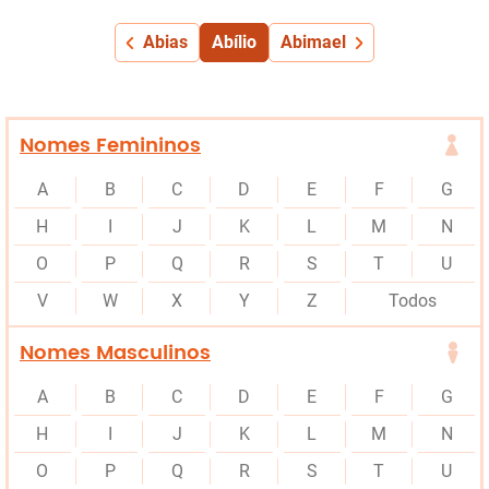
Abias
Abílio
Abimael
Nomes Femininos
A
B
C
D
E
F
G
H
I
J
K
L
M
N
O
P
Q
R
S
T
U
V
W
X
Y
Z
Todos
Nomes Masculinos
A
B
C
D
E
F
G
H
I
J
K
L
M
N
O
P
Q
R
S
T
U