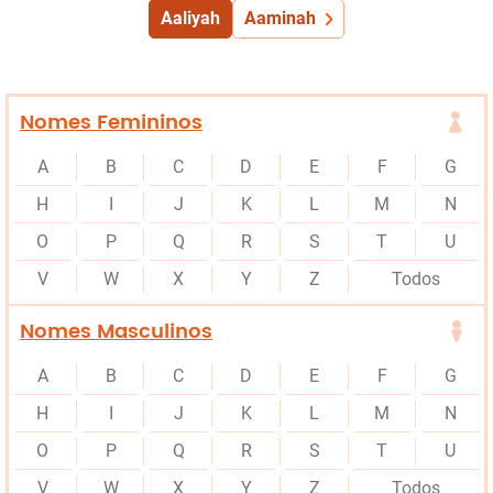
Aaliyah
Aaminah
Nomes Femininos
A
B
C
D
E
F
G
H
I
J
K
L
M
N
O
P
Q
R
S
T
U
V
W
X
Y
Z
Todos
Nomes Masculinos
A
B
C
D
E
F
G
H
I
J
K
L
M
N
O
P
Q
R
S
T
U
V
W
X
Y
Z
Todos