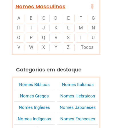
Nomes Masculinos
A
B
C
D
E
F
G
H
I
J
K
L
M
N
O
P
Q
R
S
T
U
V
W
X
Y
Z
Todos
Categorias em destaque
Nomes Bíblicos
Nomes Italianos
Nomes Gregos
Nomes Hebraicos
Nomes Ingleses
Nomes Japoneses
Nomes Indígenas
Nomes Franceses