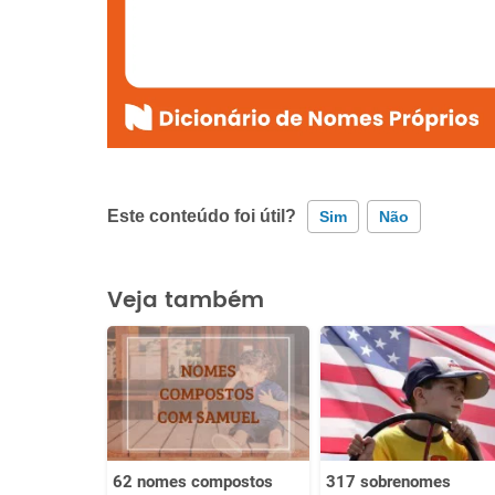
Este conteúdo foi útil?
Sim
Não
Este conteúdo contém informação incorreta
Veja também
Este conteúdo não tem a informação que procuro
Outro
62 nomes compostos
317 sobrenomes