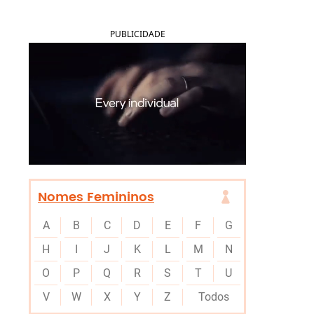
PUBLICIDADE
Nomes Femininos
A
B
C
D
E
F
G
H
I
J
K
L
M
N
O
P
Q
R
S
T
U
V
W
X
Y
Z
Todos