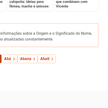
os
calopsita: ideias para
que combinam com
fêmea, macho e unissex
Vicente
 informações sobre a Origem e o Significado do Nome,
o atualizadas constantemente.
Abá
Abana
Abati