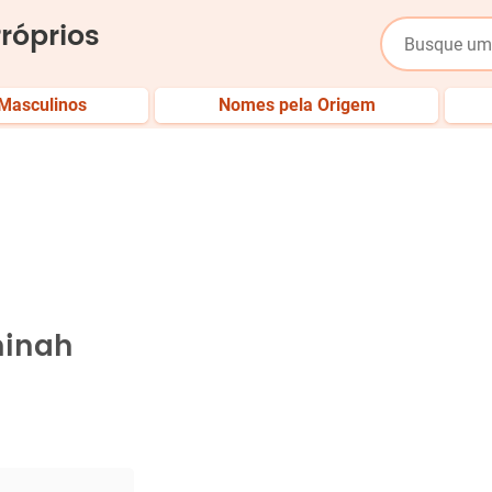
róprios
Masculinos
Nomes pela Origem
h
minah