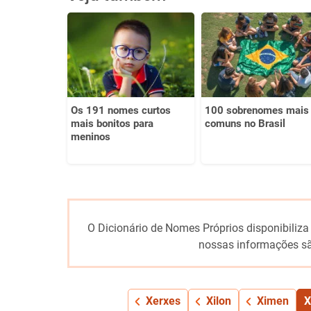
Este conteúdo não tem a informação que procuro
Outro
Os 191 nomes curtos
100 sobrenomes mais
mais bonitos para
comuns no Brasil
meninos
O Dicionário de Nomes Próprios disponibiliza
nossas informações sã
Xerxes
Xilon
Ximen
X