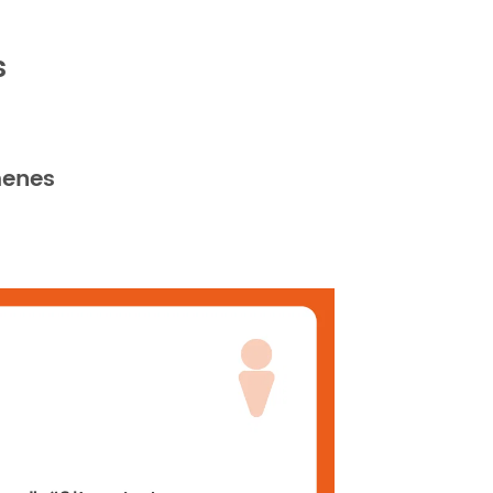
s
menes