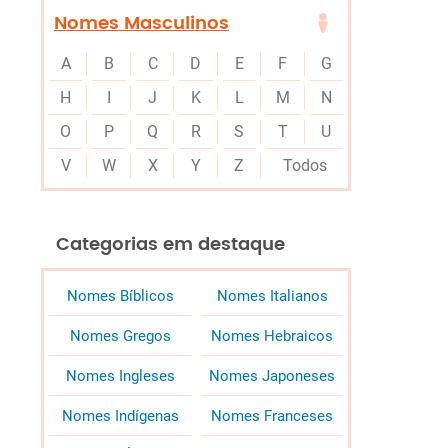
Nomes Masculinos
A
B
C
D
E
F
G
H
I
J
K
L
M
N
O
P
Q
R
S
T
U
V
W
X
Y
Z
Todos
Categorias em destaque
Nomes Bíblicos
Nomes Italianos
Nomes Gregos
Nomes Hebraicos
Nomes Ingleses
Nomes Japoneses
Nomes Indígenas
Nomes Franceses