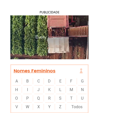
PUBLICIDADE
Nomes Femininos
A
B
C
D
E
F
G
H
I
J
K
L
M
N
O
P
Q
R
S
T
U
V
W
X
Y
Z
Todos