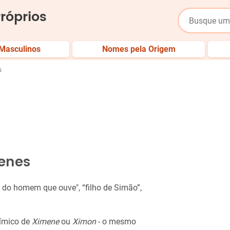
róprios
Masculinos
Nomes pela Origem
s
enes
lho do homem que ouve", “filho de Simão”,
ímico de
Ximene
ou
Ximon
- o mesmo