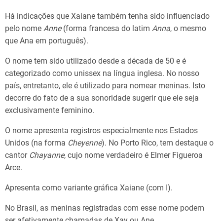
Há indicações que Xaiane também tenha sido influenciado
pelo nome
Anne
(forma francesa do latim
Anna
, o mesmo
que Ana em português).
O nome tem sido utilizado desde a década de 50 e é
categorizado como unissex na língua inglesa. No nosso
país, entretanto, ele é utilizado para nomear meninas. Isto
decorre do fato de a sua sonoridade sugerir que ele seja
exclusivamente feminino.
O nome apresenta registros especialmente nos Estados
Unidos (na forma
Cheyenne
). No Porto Rico, tem destaque o
cantor
Chayanne
, cujo nome verdadeiro é Elmer Figueroa
Arce.
Apresenta como variante gráfica Xaiane (com I).
No Brasil, as meninas registradas com esse nome podem
ser afetivamente chamadas de Xay ou Ane.