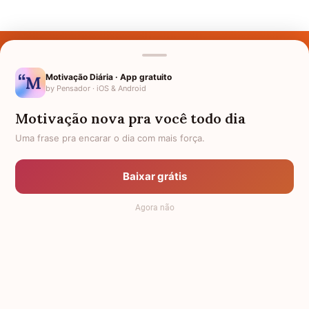
Últimos Nomes
Nomes pelo Mundo
Motivação Diária · App gratuito
by Pensador · iOS & Android
Nomes de Bebês
Motivação nova pra você todo dia
Sobre Nós
Uma frase pra encarar o dia com mais força.
Política de Privacidade
Baixar grátis
Anuncie
Agora não
Termos de Uso
Contato
RSS
Significado dos Nomes
-
Dicionário de Nomes Próprios