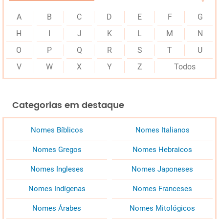
A
B
C
D
E
F
G
H
I
J
K
L
M
N
O
P
Q
R
S
T
U
V
W
X
Y
Z
Todos
Categorias em destaque
Nomes Bíblicos
Nomes Italianos
Nomes Gregos
Nomes Hebraicos
Nomes Ingleses
Nomes Japoneses
Nomes Indígenas
Nomes Franceses
Nomes Árabes
Nomes Mitológicos