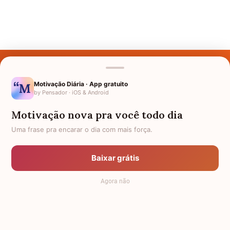
Últimos Nomes
Nomes pelo Mundo
Motivação Diária · App gratuito
by Pensador · iOS & Android
Nomes de Bebês
Motivação nova pra você todo dia
Sobre Nós
Uma frase pra encarar o dia com mais força.
Política de Privacidade
Baixar grátis
Anuncie
Agora não
Termos de Uso
Contato
RSS