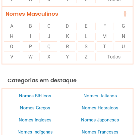
Nomes Masculinos
A
B
C
D
E
F
G
H
I
J
K
L
M
N
O
P
Q
R
S
T
U
V
W
X
Y
Z
Todos
Categorias em destaque
Nomes Bíblicos
Nomes Italianos
Nomes Gregos
Nomes Hebraicos
Nomes Ingleses
Nomes Japoneses
Nomes Indígenas
Nomes Franceses