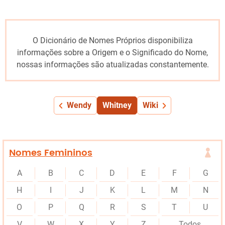
O Dicionário de Nomes Próprios disponibiliza
informações sobre a Origem e o Significado do Nome,
nossas informações são atualizadas constantemente.
Wendy
Whitney
Wiki
Nomes Femininos
A
B
C
D
E
F
G
H
I
J
K
L
M
N
O
P
Q
R
S
T
U
V
W
X
Y
Z
Todos