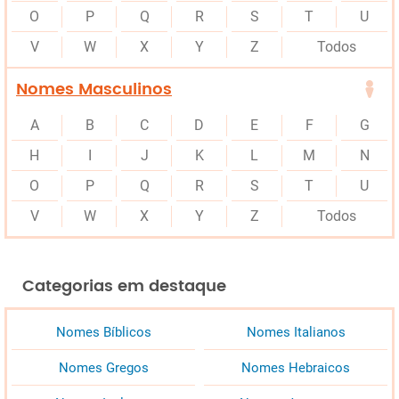
O
P
Q
R
S
T
U
V
W
X
Y
Z
Todos
Nomes Masculinos
A
B
C
D
E
F
G
H
I
J
K
L
M
N
O
P
Q
R
S
T
U
V
W
X
Y
Z
Todos
Categorias em destaque
Nomes Bíblicos
Nomes Italianos
Nomes Gregos
Nomes Hebraicos