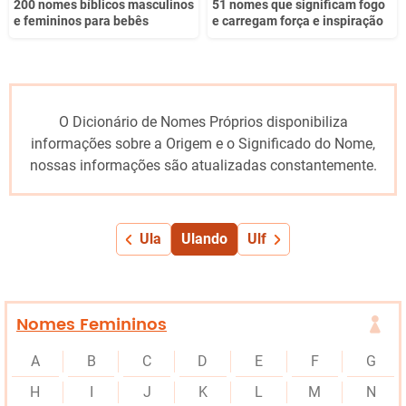
200 nomes bíblicos masculinos
51 nomes que significam fogo
e femininos para bebês
e carregam força e inspiração
O Dicionário de Nomes Próprios disponibiliza
informações sobre a Origem e o Significado do Nome,
nossas informações são atualizadas constantemente.
Ula
Ulando
Ulf
Nomes Femininos
A
B
C
D
E
F
G
H
I
J
K
L
M
N