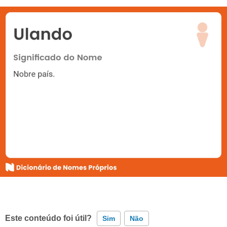
Este conteúdo foi útil?
Sim
Não