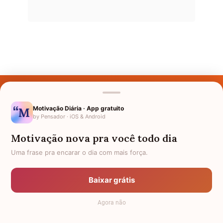
Últimos Nomes
Nomes pelo Mundo
Motivação Diária · App gratuito
by Pensador · iOS & Android
Nomes de Bebês
Motivação nova pra você todo dia
Sobre Nós
Uma frase pra encarar o dia com mais força.
Política de Privacidade
Baixar grátis
Anuncie
Agora não
Termos de Uso