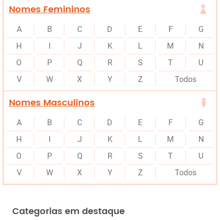
Nomes Femininos
A
B
C
D
E
F
G
H
I
J
K
L
M
N
O
P
Q
R
S
T
U
V
W
X
Y
Z
Todos
Nomes Masculinos
A
B
C
D
E
F
G
H
I
J
K
L
M
N
O
P
Q
R
S
T
U
V
W
X
Y
Z
Todos
Categorias em destaque