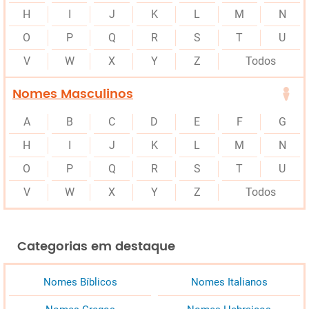
H
I
J
K
L
M
N
O
P
Q
R
S
T
U
V
W
X
Y
Z
Todos
Nomes Masculinos
A
B
C
D
E
F
G
H
I
J
K
L
M
N
O
P
Q
R
S
T
U
V
W
X
Y
Z
Todos
Categorias em destaque
Nomes Bíblicos
Nomes Italianos