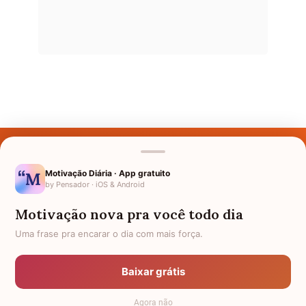
Últimos Nomes
Nomes pelo Mundo
Motivação Diária · App gratuito
by Pensador · iOS & Android
Nomes de Bebês
Motivação nova pra você todo dia
Sobre Nós
Uma frase pra encarar o dia com mais força.
Política de Privacidade
Baixar grátis
Anuncie
Agora não