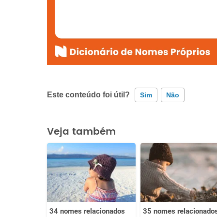
Este conteúdo foi útil?
Sim
Não
Este conteúdo contém informação incorreta
Veja também
Este conteúdo não tem a informação que procuro
Outro
34 nomes relacionados
35 nomes relacionado