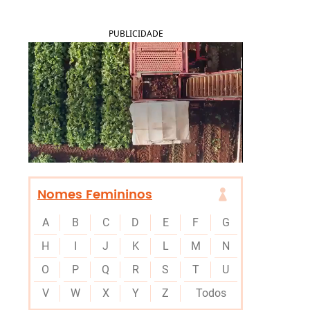
PUBLICIDADE
Nomes Femininos
A
B
C
D
E
F
G
H
I
J
K
L
M
N
O
P
Q
R
S
T
U
V
W
X
Y
Z
Todos