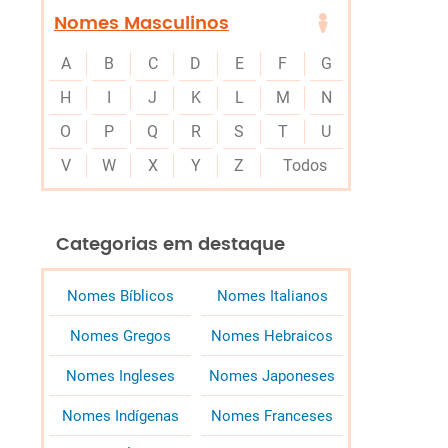
Nomes Masculinos
A
B
C
D
E
F
G
H
I
J
K
L
M
N
O
P
Q
R
S
T
U
V
W
X
Y
Z
Todos
Categorias em destaque
Nomes Bíblicos
Nomes Italianos
Nomes Gregos
Nomes Hebraicos
Nomes Ingleses
Nomes Japoneses
Nomes Indígenas
Nomes Franceses