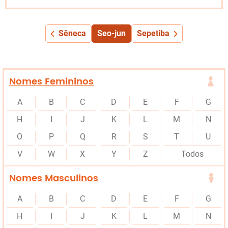
Sêneca
Seo-jun
Sepetiba
Nomes Femininos
A
B
C
D
E
F
G
H
I
J
K
L
M
N
O
P
Q
R
S
T
U
V
W
X
Y
Z
Todos
Nomes Masculinos
A
B
C
D
E
F
G
H
I
J
K
L
M
N