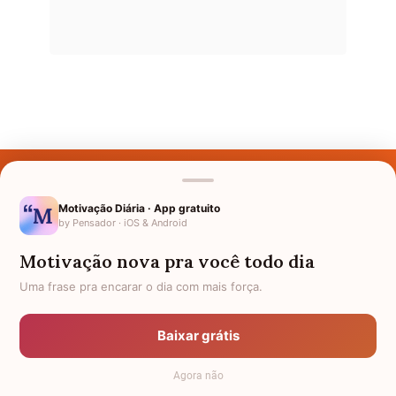
Últimos Nomes
Nomes pelo Mundo
Motivação Diária · App gratuito
by Pensador · iOS & Android
Nomes de Bebês
Motivação nova pra você todo dia
Sobre Nós
Uma frase pra encarar o dia com mais força.
Política de Privacidade
Baixar grátis
Anuncie
Agora não
Termos de Uso