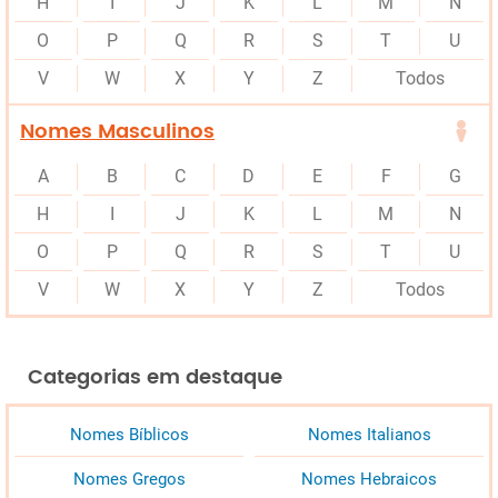
H
I
J
K
L
M
N
O
P
Q
R
S
T
U
V
W
X
Y
Z
Todos
Nomes Masculinos
A
B
C
D
E
F
G
H
I
J
K
L
M
N
O
P
Q
R
S
T
U
V
W
X
Y
Z
Todos
Categorias em destaque
Nomes Bíblicos
Nomes Italianos
Nomes Gregos
Nomes Hebraicos