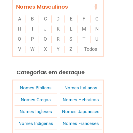
Nomes Masculinos
A
B
C
D
E
F
G
H
I
J
K
L
M
N
O
P
Q
R
S
T
U
V
W
X
Y
Z
Todos
Categorias em destaque
Nomes Bíblicos
Nomes Italianos
Nomes Gregos
Nomes Hebraicos
Nomes Ingleses
Nomes Japoneses
Nomes Indígenas
Nomes Franceses