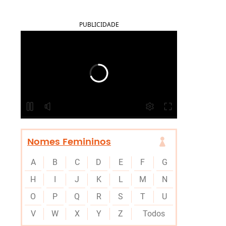
PUBLICIDADE
Nomes Femininos
A
B
C
D
E
F
G
H
I
J
K
L
M
N
O
P
Q
R
S
T
U
V
W
X
Y
Z
Todos