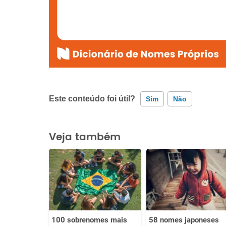
Este conteúdo foi útil?
Sim
Não
Este conteúdo contém informação incorreta
Veja também
Este conteúdo não tem a informação que procuro
Outro
100 sobrenomes mais
58 nomes japoneses