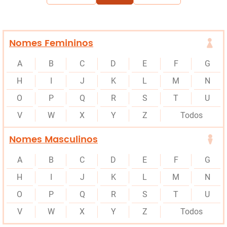
Nomes Femininos
A
B
C
D
E
F
G
H
I
J
K
L
M
N
O
P
Q
R
S
T
U
V
W
X
Y
Z
Todos
Nomes Masculinos
A
B
C
D
E
F
G
H
I
J
K
L
M
N
O
P
Q
R
S
T
U
V
W
X
Y
Z
Todos