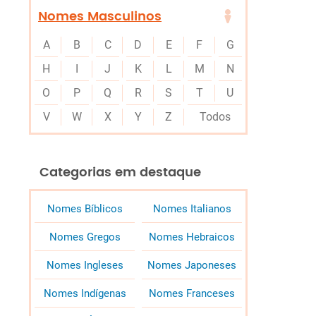
Nomes Masculinos
A
B
C
D
E
F
G
H
I
J
K
L
M
N
O
P
Q
R
S
T
U
V
W
X
Y
Z
Todos
Categorias em destaque
Nomes Bíblicos
Nomes Italianos
Nomes Gregos
Nomes Hebraicos
Nomes Ingleses
Nomes Japoneses
Nomes Indígenas
Nomes Franceses