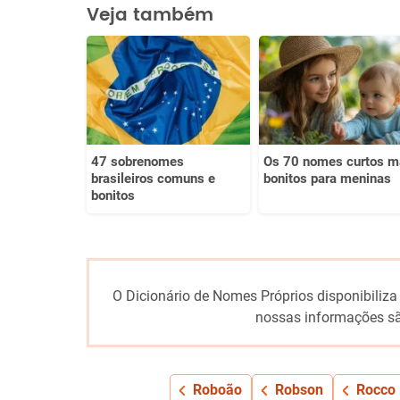
Este conteúdo contém informação incorreta
Veja também
Este conteúdo não tem a informação que procuro
Outro
47 sobrenomes
Os 70 nomes curtos m
brasileiros comuns e
bonitos para meninas
bonitos
O Dicionário de Nomes Próprios disponibiliza
nossas informações sã
Roboão
Robson
Rocco