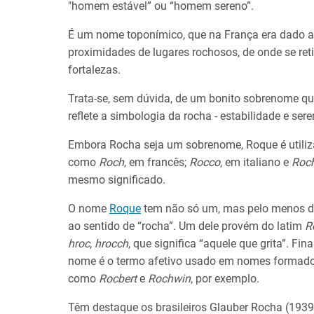
"homem estável” ou “homem sereno”.
É um nome toponímico, que na França era dado 
proximidades de lugares rochosos, de onde se ret
fortalezas.
Trata-se, sem dúvida, de um bonito sobrenome qu
reflete a simbologia da rocha - estabilidade e ser
Embora Rocha seja um sobrenome, Roque é utili
como
Roch
, em francês;
Rocco
, em italiano e
Roc
mesmo significado.
O nome
Roque
tem não só um, mas pelo menos do
ao sentido de “rocha”. Um dele provém do latim
R
hroc
,
hrocch
, que significa “aquele que grita”. F
nome é o termo afetivo usado em nomes formad
como
Rocbert
e
Rochwin
, por exemplo.
Têm destaque os brasileiros Glauber Rocha (1939-1