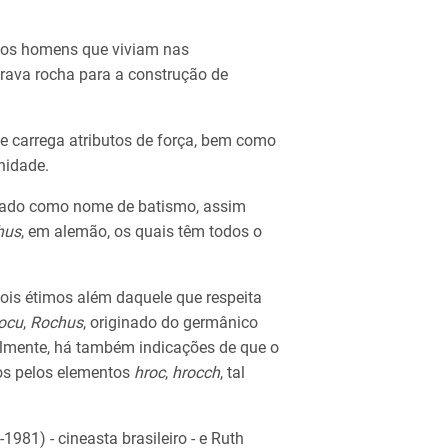
aos homens que viviam nas
irava rocha para a construção de
e carrega atributos de força, bem como
enidade.
zado como nome de batismo, assim
hus
, em alemão, os quais têm todos o
is étimos além daquele que respeita
ocu
,
Rochus
, originado do germânico
inalmente, há também indicações de que o
os pelos elementos
hroc
,
hrocch
, tal
981) - cineasta brasileiro - e Ruth