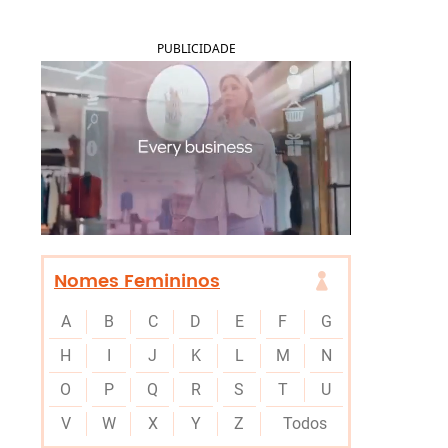
PUBLICIDADE
Nomes Femininos
A
B
C
D
E
F
G
H
I
J
K
L
M
N
O
P
Q
R
S
T
U
V
W
X
Y
Z
Todos