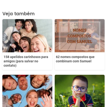
Este conteúdo contém informação incorreta
Veja também
Este conteúdo não tem a informação que procuro
Outro
158 apelidos carinhosos para
62 nomes compostos que
amigos (para salvar no
combinam com Samuel
contato)