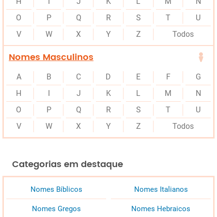
H
I
J
K
L
M
N
O
P
Q
R
S
T
U
V
W
X
Y
Z
Todos
Nomes Masculinos
A
B
C
D
E
F
G
H
I
J
K
L
M
N
O
P
Q
R
S
T
U
V
W
X
Y
Z
Todos
Categorias em destaque
Nomes Bíblicos
Nomes Italianos
Nomes Gregos
Nomes Hebraicos