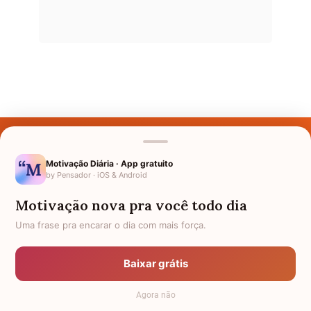
Últimos Nomes
Nomes pelo Mundo
Motivação Diária · App gratuito
by Pensador · iOS & Android
Nomes de Bebês
Motivação nova pra você todo dia
Sobre Nós
Uma frase pra encarar o dia com mais força.
Política de Privacidade
Baixar grátis
Anuncie
Agora não
Termos de Uso