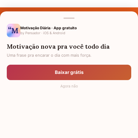
Últimos Nomes
Nomes pelo Mundo
Motivação Diária · App gratuito
by Pensador · iOS & Android
Nomes de Bebês
Motivação nova pra você todo dia
Sobre Nós
Uma frase pra encarar o dia com mais força.
Política de Privacidade
Baixar grátis
Anuncie
Agora não
Termos de Uso
Contato
RSS
Significado dos Nomes
-
Dicionário de Nomes Próprios
© 2008 - 2026
7Graus
.