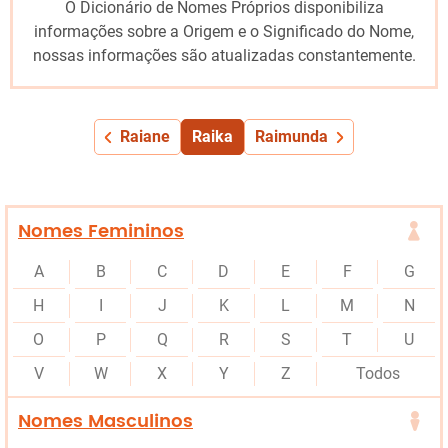
O Dicionário de Nomes Próprios disponibiliza
informações sobre a Origem e o Significado do Nome,
nossas informações são atualizadas constantemente.
Raiane
Raika
Raimunda
Nomes Femininos
A
B
C
D
E
F
G
H
I
J
K
L
M
N
O
P
Q
R
S
T
U
V
W
X
Y
Z
Todos
Nomes Masculinos