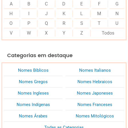
A
B
C
D
E
F
G
H
I
J
K
L
M
N
O
P
Q
R
S
T
U
V
W
X
Y
Z
Todos
Categorias em destaque
Nomes Bíblicos
Nomes Italianos
Nomes Gregos
Nomes Hebraicos
Nomes Ingleses
Nomes Japoneses
Nomes Indígenas
Nomes Franceses
Nomes Árabes
Nomes Mitológicos
Todas as Categorias