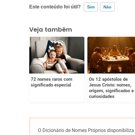
Este conteúdo foi útil?
Sim
Não
Este conteúdo contém informação incorreta
Veja também
Este conteúdo não tem a informação que procuro
Outro
72 nomes raros com
Os 12 apóstolos de
significado especial
Jesus Cristo: nomes,
origem, significados e
curiosidades
O Dicionário de Nomes Próprios disponibiliza