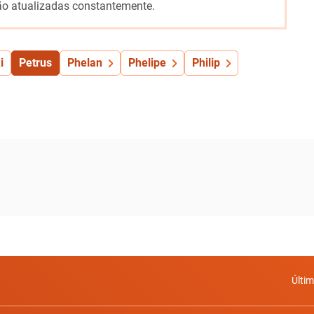
o atualizadas constantemente.
i
Petrus
Phelan
Phelipe
Philip
Últi