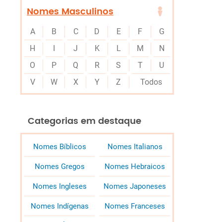
Nomes Masculinos
A
B
C
D
E
F
G
H
I
J
K
L
M
N
O
P
Q
R
S
T
U
V
W
X
Y
Z
Todos
Categorias em destaque
Nomes Bíblicos
Nomes Italianos
Nomes Gregos
Nomes Hebraicos
Nomes Ingleses
Nomes Japoneses
Nomes Indígenas
Nomes Franceses