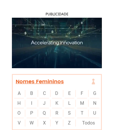
PUBLICIDADE
Nomes Femininos
A
B
C
D
E
F
G
H
I
J
K
L
M
N
O
P
Q
R
S
T
U
V
W
X
Y
Z
Todos