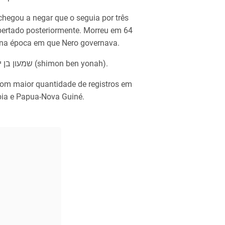
hegou a negar que o seguia por três
ibertado posteriormente. Morreu em 64
, na época em que Nero governava.
Em hebraico, o nome Pedro seria escrito como שמעון בן יונה (shimon ben yonah).
com maior quantidade de registros em
bia e Papua-Nova Guiné.