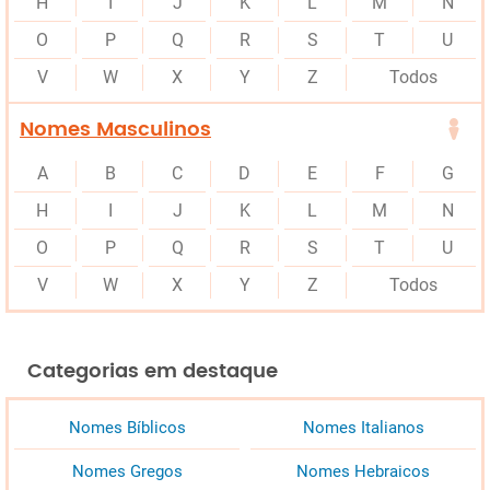
H
I
J
K
L
M
N
O
P
Q
R
S
T
U
V
W
X
Y
Z
Todos
Nomes Masculinos
A
B
C
D
E
F
G
H
I
J
K
L
M
N
O
P
Q
R
S
T
U
V
W
X
Y
Z
Todos
Categorias em destaque
Nomes Bíblicos
Nomes Italianos
Nomes Gregos
Nomes Hebraicos