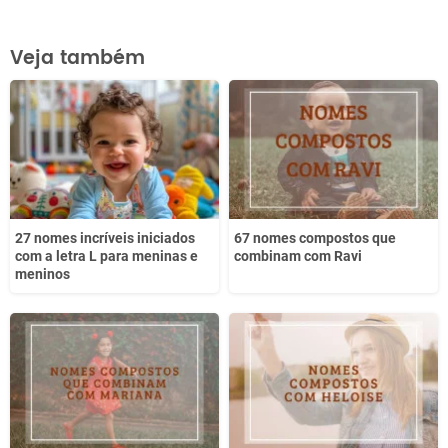
Este conteúdo contém informação incorreta
Veja também
Este conteúdo não tem a informação que procuro
Outro
27 nomes incríveis iniciados
67 nomes compostos que
com a letra L para meninas e
combinam com Ravi
meninos