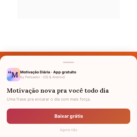
Últimos Nomes
Nomes pelo Mundo
Motivação Diária · App gratuito
by Pensador · iOS & Android
Nomes de Bebês
Motivação nova pra você todo dia
Sobre Nós
Uma frase pra encarar o dia com mais força.
Política de Privacidade
Baixar grátis
Anuncie
Agora não
Termos de Uso