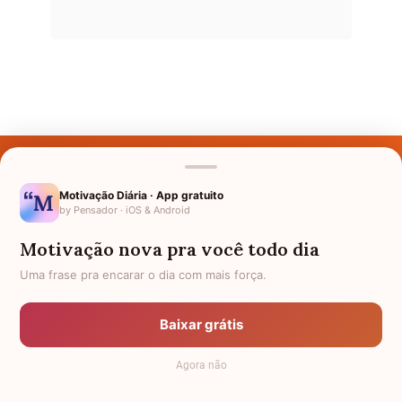
Últimos Nomes
Nomes pelo Mundo
Motivação Diária · App gratuito
by Pensador · iOS & Android
Nomes de Bebês
Motivação nova pra você todo dia
Sobre Nós
Uma frase pra encarar o dia com mais força.
Política de Privacidade
Baixar grátis
Anuncie
Agora não
Termos de Uso