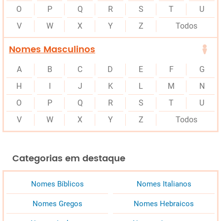
O
P
Q
R
S
T
U
V
W
X
Y
Z
Todos
Nomes Masculinos
A
B
C
D
E
F
G
H
I
J
K
L
M
N
O
P
Q
R
S
T
U
V
W
X
Y
Z
Todos
Categorias em destaque
Nomes Bíblicos
Nomes Italianos
Nomes Gregos
Nomes Hebraicos