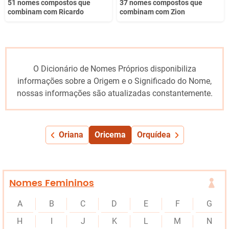
51 nomes compostos que
37 nomes compostos que
combinam com Ricardo
combinam com Zion
O Dicionário de Nomes Próprios disponibiliza
informações sobre a Origem e o Significado do Nome,
nossas informações são atualizadas constantemente.
Oriana
Oricema
Orquídea
Nomes Femininos
A
B
C
D
E
F
G
H
I
J
K
L
M
N