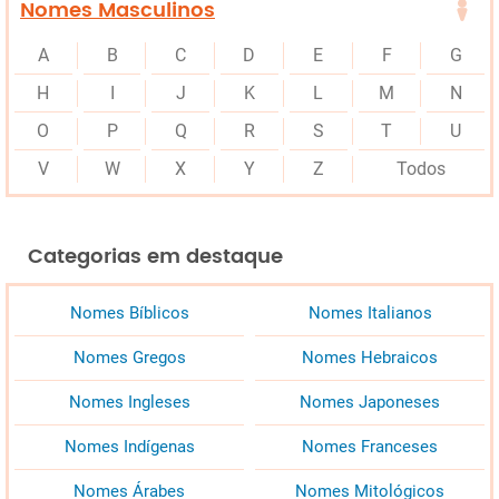
Nomes Masculinos
A
B
C
D
E
F
G
H
I
J
K
L
M
N
O
P
Q
R
S
T
U
V
W
X
Y
Z
Todos
Categorias em destaque
Nomes Bíblicos
Nomes Italianos
Nomes Gregos
Nomes Hebraicos
Nomes Ingleses
Nomes Japoneses
Nomes Indígenas
Nomes Franceses
Nomes Árabes
Nomes Mitológicos