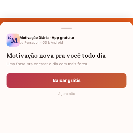
Últimos Nomes
Nomes pelo Mundo
Motivação Diária · App gratuito
by Pensador · iOS & Android
Nomes de Bebês
Motivação nova pra você todo dia
Sobre Nós
Uma frase pra encarar o dia com mais força.
Política de Privacidade
Baixar grátis
Anuncie
Agora não
Termos de Uso
Contato
RSS