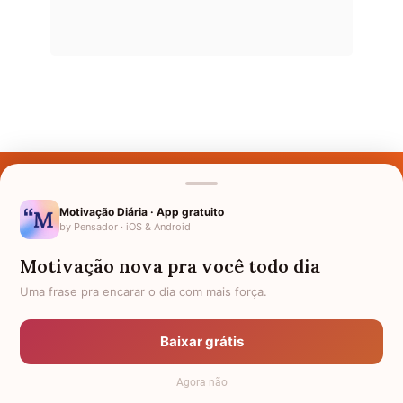
Últimos Nomes
Nomes pelo Mundo
Motivação Diária · App gratuito
by Pensador · iOS & Android
Nomes de Bebês
Motivação nova pra você todo dia
Sobre Nós
Uma frase pra encarar o dia com mais força.
Política de Privacidade
Baixar grátis
Anuncie
Agora não
Termos de Uso