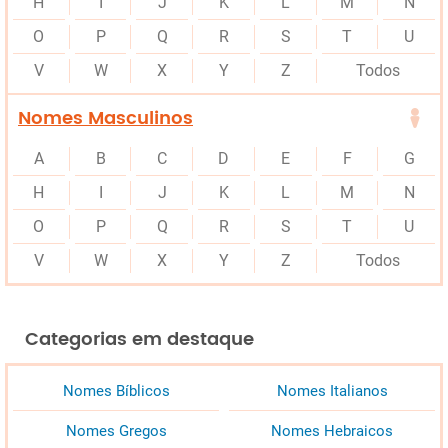
H
I
J
K
L
M
N
O
P
Q
R
S
T
U
V
W
X
Y
Z
Todos
Nomes Masculinos
A
B
C
D
E
F
G
H
I
J
K
L
M
N
O
P
Q
R
S
T
U
V
W
X
Y
Z
Todos
Categorias em destaque
Nomes Bíblicos
Nomes Italianos
Nomes Gregos
Nomes Hebraicos