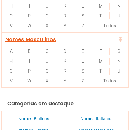
H
I
J
K
L
M
N
O
P
Q
R
S
T
U
V
W
X
Y
Z
Todos
Nomes Masculinos
A
B
C
D
E
F
G
H
I
J
K
L
M
N
O
P
Q
R
S
T
U
V
W
X
Y
Z
Todos
Categorias em destaque
Nomes Bíblicos
Nomes Italianos