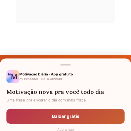
Últimos Nomes
Nomes pelo Mundo
Motivação Diária · App gratuito
by Pensador · iOS & Android
Nomes de Bebês
Motivação nova pra você todo dia
Sobre Nós
Uma frase pra encarar o dia com mais força.
Política de Privacidade
Baixar grátis
Anuncie
Agora não