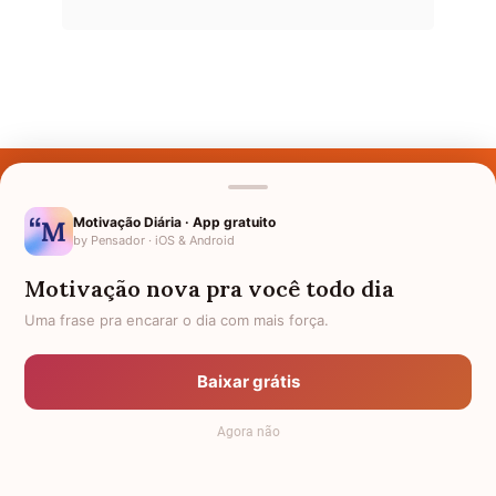
Últimos Nomes
Nomes pelo Mundo
Motivação Diária · App gratuito
by Pensador · iOS & Android
Nomes de Bebês
Motivação nova pra você todo dia
Sobre Nós
Uma frase pra encarar o dia com mais força.
Política de Privacidade
Baixar grátis
Anuncie
Agora não
Termos de Uso
Contato