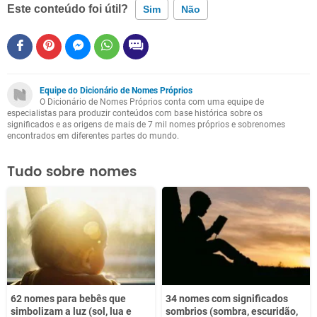
Este conteúdo foi útil?
Sim
Não
Este conteúdo contém informação incorreta
Este conteúdo não tem a informação que procuro
Equipe do Dicionário de Nomes Próprios
O Dicionário de Nomes Próprios conta com uma equipe de
Outro
especialistas para produzir conteúdos com base histórica sobre os
significados e as origens de mais de 7 mil nomes próprios e sobrenomes
encontrados em diferentes partes do mundo.
Tudo sobre nomes
62 nomes para bebês que
34 nomes com significados
simbolizam a luz (sol, lua e
sombrios (sombra, escuridão,