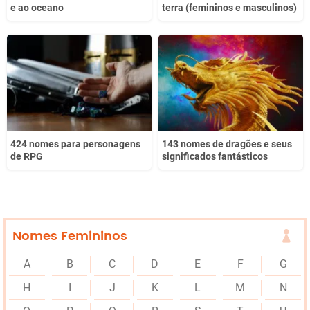
e ao oceano
terra (femininos e masculinos)
424 nomes para personagens
143 nomes de dragões e seus
de RPG
significados fantásticos
Nomes Femininos
A
B
C
D
E
F
G
H
I
J
K
L
M
N