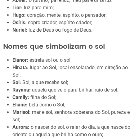
Abner:
o (divino) pai é luz, meu pai é uma luz
Lior:
luz para mim;
Hugo:
coração, mente, espírito, o pensador;
Osíris:
sopro criador, espírito criador;
Nuriel:
luz de Deus ou fogo de Deus.
Nomes que simbolizam o sol
Elanor:
estrela sol ou o sol;
Hinata:
lugar ao Sol, local ensolarado, em direção ao
Sol;
Sol:
Sol, a que recebe sol;
Rayana:
aquela que veio para brilhar, raio de sol;
Camily:
filha do Sol;
Eliane:
bela como o Sol;
Marisol:
mar e sol, senhora soberana do Sol, pureza e
sol;
Aurora:
o nascer do sol, o raiar do dia, a que nasce do
oriente ou aquela que brilha como o ouro;