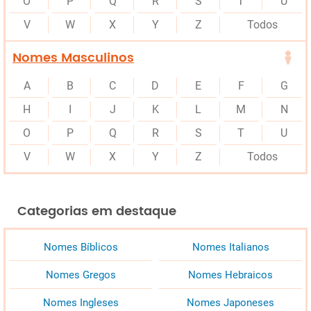
O
P
Q
R
S
T
U
V
W
X
Y
Z
Todos
Nomes Masculinos
A
B
C
D
E
F
G
H
I
J
K
L
M
N
O
P
Q
R
S
T
U
V
W
X
Y
Z
Todos
Categorias em destaque
Nomes Bíblicos
Nomes Italianos
Nomes Gregos
Nomes Hebraicos
Nomes Ingleses
Nomes Japoneses