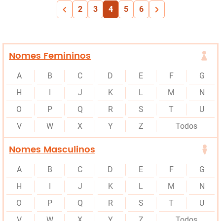
2
3
4
5
6
Nomes Femininos
A
B
C
D
E
F
G
H
I
J
K
L
M
N
O
P
Q
R
S
T
U
V
W
X
Y
Z
Todos
Nomes Masculinos
A
B
C
D
E
F
G
H
I
J
K
L
M
N
O
P
Q
R
S
T
U
V
W
X
Y
Z
Todos