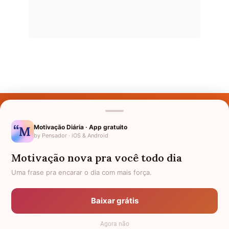
Últimos Nomes
Nomes pelo Mundo
Motivação Diária · App gratuito
by Pensador · iOS & Android
Nomes de Bebês
Motivação nova pra você todo dia
Sobre Nós
Uma frase pra encarar o dia com mais força.
Política de Privacidade
Baixar grátis
Anuncie
Agora não
Termos de Uso