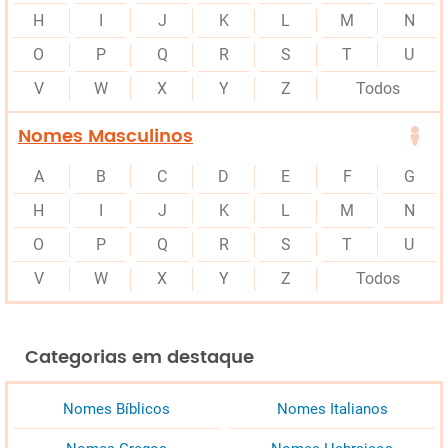
H
I
J
K
L
M
N
O
P
Q
R
S
T
U
V
W
X
Y
Z
Todos
Nomes Masculinos
A
B
C
D
E
F
G
H
I
J
K
L
M
N
O
P
Q
R
S
T
U
V
W
X
Y
Z
Todos
Categorias em destaque
Nomes Bíblicos
Nomes Italianos