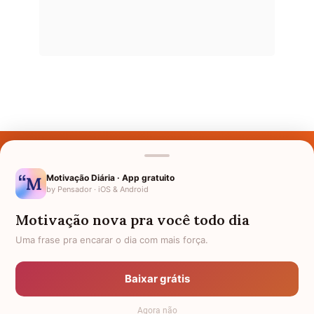
Últimos Nomes
Nomes pelo Mundo
Motivação Diária · App gratuito
by Pensador · iOS & Android
Nomes de Bebês
Motivação nova pra você todo dia
Sobre Nós
Uma frase pra encarar o dia com mais força.
Política de Privacidade
Baixar grátis
Anuncie
Agora não