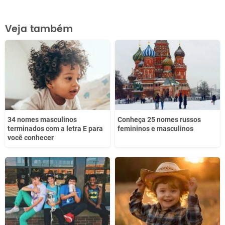
Este conteúdo contém informação incorreta
Veja também
Este conteúdo não tem a informação que procuro
Outro
34 nomes masculinos
Conheça 25 nomes russos
terminados com a letra E para
femininos e masculinos
você conhecer