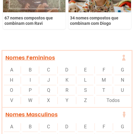
67 nomes compostos que
34 nomes compostos que
combinam com Ravi
combinam com Diogo
Nomes Femininos
A
B
C
D
E
F
G
H
I
J
K
L
M
N
O
P
Q
R
S
T
U
V
W
X
Y
Z
Todos
Nomes Masculinos
A
B
C
D
E
F
G