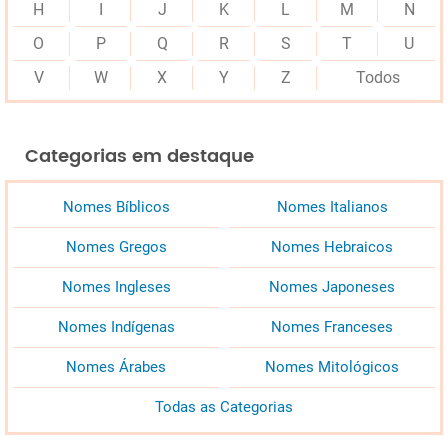
H
I
J
K
L
M
N
O
P
Q
R
S
T
U
V
W
X
Y
Z
Todos
Categorias em destaque
Nomes Bíblicos
Nomes Italianos
Nomes Gregos
Nomes Hebraicos
Nomes Ingleses
Nomes Japoneses
Nomes Indígenas
Nomes Franceses
Nomes Árabes
Nomes Mitológicos
Todas as Categorias