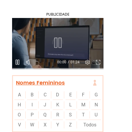
PUBLICIDADE
Nomes Femininos
A
B
C
D
E
F
G
H
I
J
K
L
M
N
O
P
Q
R
S
T
U
V
W
X
Y
Z
Todos