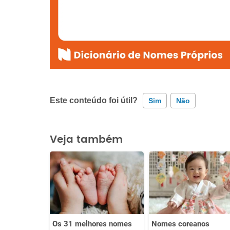
Este conteúdo foi útil?
Sim
Não
Este conteúdo contém informação incorreta
Veja também
Este conteúdo não tem a informação que procuro
Outro
Os 31 melhores nomes
Nomes coreanos