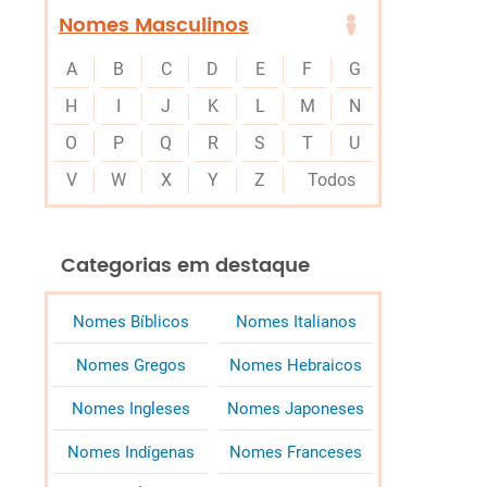
Nomes Masculinos
A
B
C
D
E
F
G
H
I
J
K
L
M
N
O
P
Q
R
S
T
U
V
W
X
Y
Z
Todos
Categorias em destaque
Nomes Bíblicos
Nomes Italianos
Nomes Gregos
Nomes Hebraicos
Nomes Ingleses
Nomes Japoneses
Nomes Indígenas
Nomes Franceses