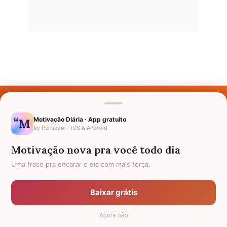
Últimos Nomes
Nomes pelo Mundo
Motivação Diária · App gratuito
by Pensador · iOS & Android
Nomes de Bebês
Motivação nova pra você todo dia
Sobre Nós
Uma frase pra encarar o dia com mais força.
Política de Privacidade
Baixar grátis
Anuncie
Agora não
Termos de Uso