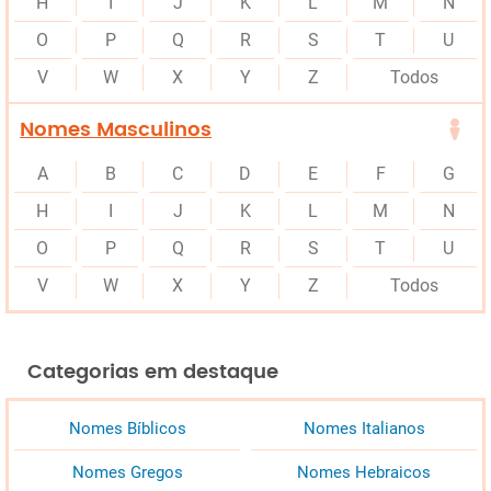
H
I
J
K
L
M
N
O
P
Q
R
S
T
U
V
W
X
Y
Z
Todos
Nomes Masculinos
A
B
C
D
E
F
G
H
I
J
K
L
M
N
O
P
Q
R
S
T
U
V
W
X
Y
Z
Todos
Categorias em destaque
Nomes Bíblicos
Nomes Italianos
Nomes Gregos
Nomes Hebraicos