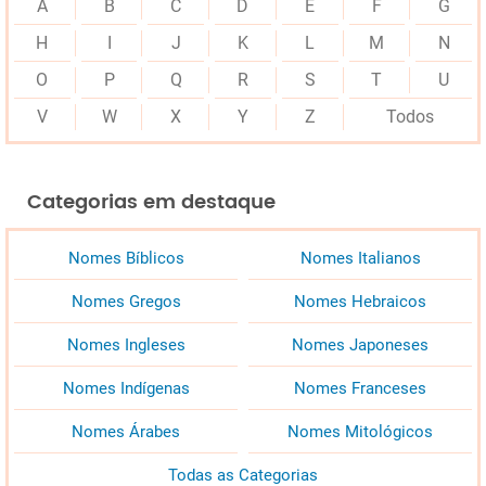
A
B
C
D
E
F
G
H
I
J
K
L
M
N
O
P
Q
R
S
T
U
V
W
X
Y
Z
Todos
Categorias em destaque
Nomes Bíblicos
Nomes Italianos
Nomes Gregos
Nomes Hebraicos
Nomes Ingleses
Nomes Japoneses
Nomes Indígenas
Nomes Franceses
Nomes Árabes
Nomes Mitológicos
Todas as Categorias