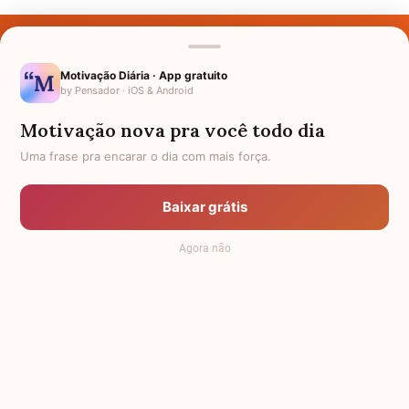
Últimos Nomes
Nomes pelo Mundo
Motivação Diária · App gratuito
by Pensador · iOS & Android
Nomes de Bebês
Motivação nova pra você todo dia
Sobre Nós
Uma frase pra encarar o dia com mais força.
Política de Privacidade
Baixar grátis
Anuncie
Agora não
Termos de Uso
Contato
RSS
Significado dos Nomes
-
Dicionário de Nomes Próprios
© 2008 - 2026
7Graus
.