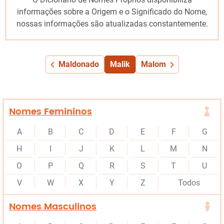
informações sobre a Origem e o Significado do Nome,
nossas informações são atualizadas constantemente.
Maldonado
Malik
Malom
Nomes Femininos
A
B
C
D
E
F
G
H
I
J
K
L
M
N
O
P
Q
R
S
T
U
V
W
X
Y
Z
Todos
Nomes Masculinos