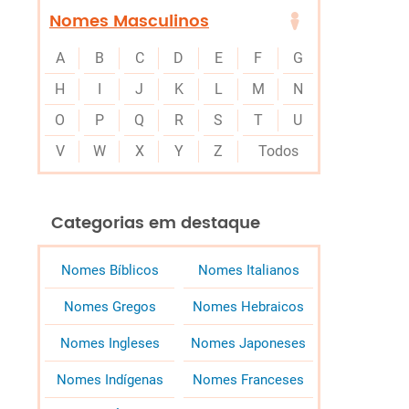
Nomes Masculinos
A
B
C
D
E
F
G
H
I
J
K
L
M
N
O
P
Q
R
S
T
U
V
W
X
Y
Z
Todos
Categorias em destaque
Nomes Bíblicos
Nomes Italianos
Nomes Gregos
Nomes Hebraicos
Nomes Ingleses
Nomes Japoneses
Nomes Indígenas
Nomes Franceses