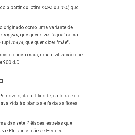
do a partir do latim
maia
ou
mai
, que
do originado como uma variante de
co
mayim
, que quer dizer "água" ou no
o tupi
maya
, que quer dizer "mãe".
cia do povo maia, uma civilização que
e 900 d.C.
a
imavera, da fertilidade, da terra e do
va vida às plantas e fazia as flores
ma das sete Plêiades, estrelas que
las e Pleione e mãe de Hermes.