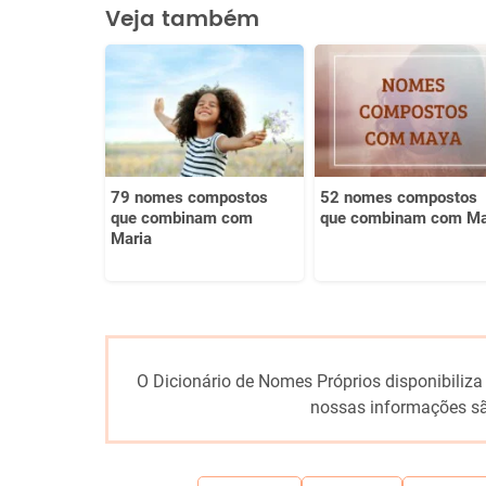
Este conteúdo contém informação incorreta
Veja também
Este conteúdo não tem a informação que procuro
Outro
79 nomes compostos
52 nomes compostos
que combinam com
que combinam com M
Maria
O Dicionário de Nomes Próprios disponibiliza
nossas informações sã