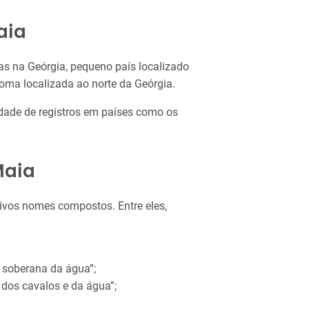
aia
 na Geórgia, pequeno país localizado
oma localizada ao norte da Geórgia.
dade de registros em países como os
Maia
tivos nomes compostos. Entre eles,
a soberana da água”;
 dos cavalos e da água”;