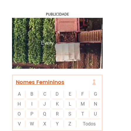
PUBLICIDADE
Nomes Femininos
A
B
C
D
E
F
G
H
I
J
K
L
M
N
O
P
Q
R
S
T
U
V
W
X
Y
Z
Todos