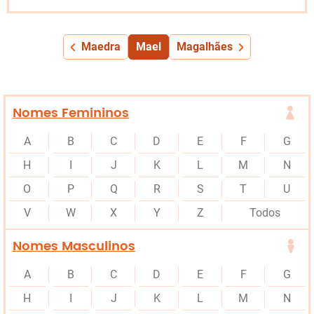
Maedra
Mael
Magalhães
Nomes Femininos
A
B
C
D
E
F
G
H
I
J
K
L
M
N
O
P
Q
R
S
T
U
V
W
X
Y
Z
Todos
Nomes Masculinos
A
B
C
D
E
F
G
H
I
J
K
L
M
N