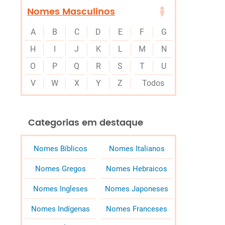
Nomes Masculinos
A
B
C
D
E
F
G
H
I
J
K
L
M
N
O
P
Q
R
S
T
U
V
W
X
Y
Z
Todos
Categorias em destaque
Nomes Bíblicos
Nomes Italianos
Nomes Gregos
Nomes Hebraicos
Nomes Ingleses
Nomes Japoneses
Nomes Indígenas
Nomes Franceses