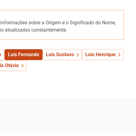
 informações sobre a Origem e o Significado do Nome,
o atualizadas constantemente.
e
Luís Fernando
Luís Gustavo
Luís Henrique
ís Otávio