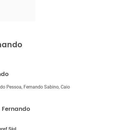
rnando
ndo
ndo Pessoa, Fernando Sabino, Caio
s Fernando
ref Síul