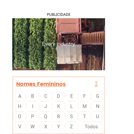
PUBLICIDADE
Nomes Femininos
A
B
C
D
E
F
G
H
I
J
K
L
M
N
O
P
Q
R
S
T
U
V
W
X
Y
Z
Todos