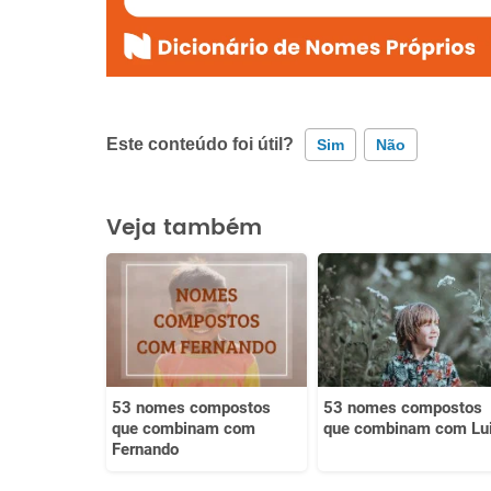
Este conteúdo foi útil?
Sim
Não
Este conteúdo contém informação incorreta
Veja também
Este conteúdo não tem a informação que procuro
Outro
53 nomes compostos
53 nomes compostos
que combinam com
que combinam com Lu
Fernando