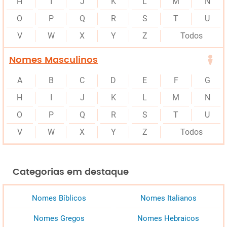
H
I
J
K
L
M
N
O
P
Q
R
S
T
U
V
W
X
Y
Z
Todos
Nomes Masculinos
A
B
C
D
E
F
G
H
I
J
K
L
M
N
O
P
Q
R
S
T
U
V
W
X
Y
Z
Todos
Categorias em destaque
Nomes Bíblicos
Nomes Italianos
Nomes Gregos
Nomes Hebraicos