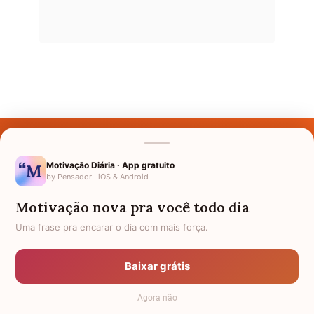
Últimos Nomes
Nomes pelo Mundo
Motivação Diária · App gratuito
by Pensador · iOS & Android
Nomes de Bebês
Motivação nova pra você todo dia
Sobre Nós
Uma frase pra encarar o dia com mais força.
Política de Privacidade
Baixar grátis
Anuncie
Agora não
Termos de Uso