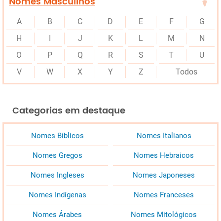
Nomes Masculinos
A
B
C
D
E
F
G
H
I
J
K
L
M
N
O
P
Q
R
S
T
U
V
W
X
Y
Z
Todos
Categorias em destaque
Nomes Bíblicos
Nomes Italianos
Nomes Gregos
Nomes Hebraicos
Nomes Ingleses
Nomes Japoneses
Nomes Indígenas
Nomes Franceses
Nomes Árabes
Nomes Mitológicos