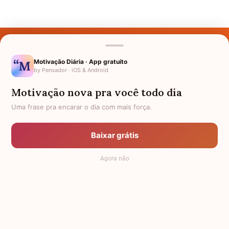
Últimos Nomes
Nomes pelo Mundo
Motivação Diária · App gratuito
by Pensador · iOS & Android
Nomes de Bebês
Motivação nova pra você todo dia
Sobre Nós
Uma frase pra encarar o dia com mais força.
Política de Privacidade
Baixar grátis
Anuncie
Agora não
Termos de Uso
Contato
RSS