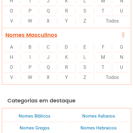
H
I
J
K
L
M
N
O
P
Q
R
S
T
U
V
W
X
Y
Z
Todos
Nomes Masculinos
A
B
C
D
E
F
G
H
I
J
K
L
M
N
O
P
Q
R
S
T
U
V
W
X
Y
Z
Todos
Categorias em destaque
Nomes Bíblicos
Nomes Italianos
Nomes Gregos
Nomes Hebraicos