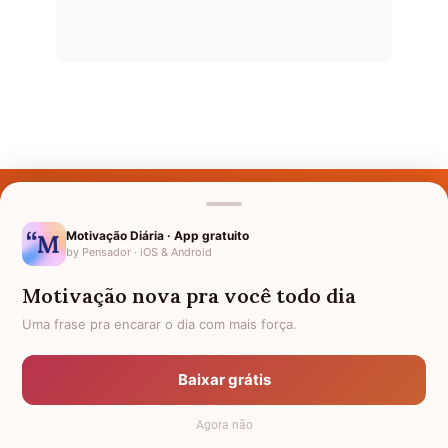
Últimos Nomes
Nomes pelo Mundo
Motivação Diária · App gratuito
by Pensador · iOS & Android
Nomes de Bebês
Motivação nova pra você todo dia
Sobre Nós
Uma frase pra encarar o dia com mais força.
Política de Privacidade
Baixar grátis
Anuncie
Agora não
Termos de Uso