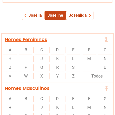
Josélia
Joseline
Josenilda
Nomes Femininos
A
B
C
D
E
F
G
H
I
J
K
L
M
N
O
P
Q
R
S
T
U
V
W
X
Y
Z
Todos
Nomes Masculinos
A
B
C
D
E
F
G
H
I
J
K
L
M
N