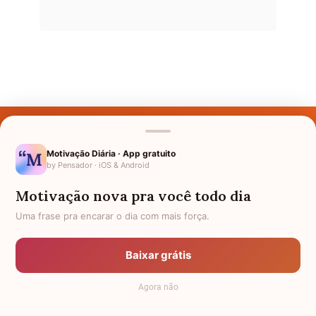
Últimos Nomes
Nomes pelo Mundo
Motivação Diária · App gratuito
by Pensador · iOS & Android
Nomes de Bebês
Motivação nova pra você todo dia
Sobre Nós
Uma frase pra encarar o dia com mais força.
Política de Privacidade
Baixar grátis
Anuncie
Agora não
Termos de Uso