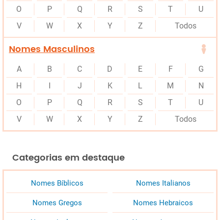
O
P
Q
R
S
T
U
V
W
X
Y
Z
Todos
Nomes Masculinos
A
B
C
D
E
F
G
H
I
J
K
L
M
N
O
P
Q
R
S
T
U
V
W
X
Y
Z
Todos
Categorias em destaque
Nomes Bíblicos
Nomes Italianos
Nomes Gregos
Nomes Hebraicos