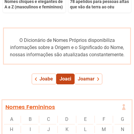
Nomes chiques e elegantes de
78 apelidos para pessoas altas
A a Z (masculinos e femininos)
que vão da terra ao céu
O Dicionário de Nomes Próprios disponibiliza
informações sobre a Origem e o Significado do Nome,
nossas informações são atualizadas constantemente.
Joabe
Joaci
Joamar
Nomes Femininos
A
B
C
D
E
F
G
H
I
J
K
L
M
N